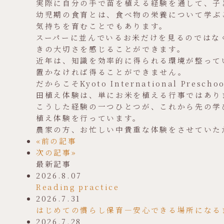
実際に自分の手で苗を植える経験を通して、子
幼児期の食育とは、食べ物の栄養について学ぶ
気持ちを育むことでもあります。
スーパーに並んでいるお米だけを見るのではな
きの大切さを感じることができます。
近年は、知識を効率的に得られる環境が整って
置かなければ得ることができません。
だからこそKyoto International P
田植え体験は、単にお米を植える行事ではあり
こうした経験の一つひとつが、これから先の学
植え体験を行っています。
農家の方、お忙しい中貴重な体験をさせていた
«前の記事
次の記事»
最新記事
2026.8.07
Reading practice
2026.7.31
はじめての慣らし保育―安心できる場所になる
2026.7.28