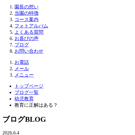
園長の想い
当園の特徴
コース案内
フォトアルバム
よくある質問
お喜びの声
ブログ
お問い合わせ
お電話
メール
メニュー
トップページ
ブログ一覧
幼児教育
教育に正解はある？
ブログ
BLOG
2026.6.4